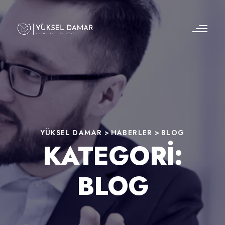
YÜKSEL DAMAR
>
HABERLER
>
BLOG
KATEGORI:
BLOG