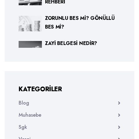
REHBERI
ZORUNLU BES MI? GÖNÜLLÜ
BES MI?
ZAYI BELGESI NEDIR?
KATEGORILER
Blog
Muhasebe
Sgk