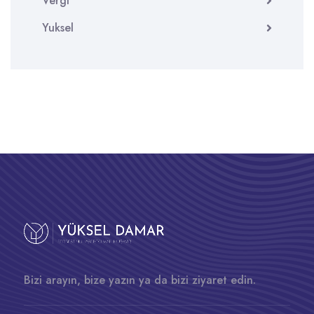
Vergi
Yuksel
Bizi arayın, bize yazın ya da bizi ziyaret edin.