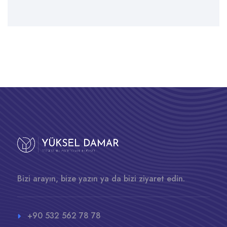
Bizi arayın, bize yazın ya da bizi ziyaret edin.
+90 532 562 78 78