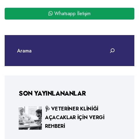
Whatsapp İletişim
SON YAYINLANANLAR
🩺 VETERINER KLINIĞI
AÇACAKLAR İÇIN VERGI
REHBERI