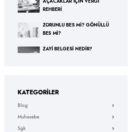
AÇACAKLAR İÇIN VERGI
REHBERI
ZORUNLU BES MI? GÖNÜLLÜ
BES MI?
ZAYI BELGESI NEDIR?
KATEGORILER
Blog
Muhasebe
Sgk