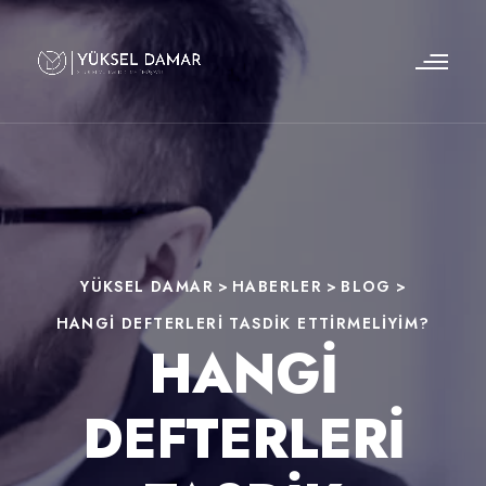
YÜKSEL DAMAR
>
HABERLER
>
BLOG
>
HANGI DEFTERLERI TASDIK ETTIRMELIYIM?
HANGI
DEFTERLERI