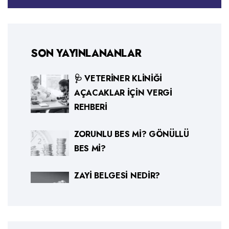
SON YAYINLANANLAR
🩺 VETERINER KLINIĞI
AÇACAKLAR İÇIN VERGI
REHBERI
ZORUNLU BES MI? GÖNÜLLÜ
BES MI?
ZAYI BELGESI NEDIR?