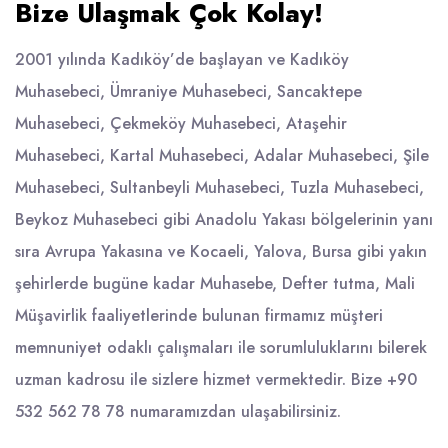
Bize Ulaşmak Çok Kolay!
2001 yılında Kadıköy’de başlayan ve
Kadıköy
Muhasebeci
,
Ümraniye Muhasebeci
,
Sancaktepe
Muhasebeci
,
Çekmeköy Muhasebeci
,
Ataşehir
Muhasebeci
,
Kartal Muhasebeci
,
Adalar Muhasebeci
,
Şile
Muhasebeci
,
Sultanbeyli Muhasebeci
,
Tuzla Muhasebeci
,
Beykoz Muhasebeci
gibi Anadolu Yakası bölgelerinin yanı
sıra Avrupa Yakasına ve Kocaeli, Yalova, Bursa gibi yakın
şehirlerde bugüne kadar Muhasebe, Defter tutma, Mali
Müşavirlik faaliyetlerinde bulunan firmamız müşteri
memnuniyet odaklı çalışmaları ile sorumluluklarını bilerek
uzman kadrosu ile sizlere hizmet vermektedir. Bize
+90
532 562 78 78
numaramızdan ulaşabilirsiniz.