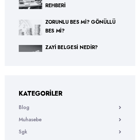
REHBERI
ZORUNLU BES MI? GÖNÜLLÜ
BES MI?
ZAYI BELGESI NEDIR?
KATEGORILER
Blog
Muhasebe
Sgk