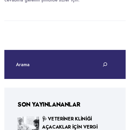
SON YAYINLANANLAR
🩺 VETERINER KLINIĞI
AÇACAKLAR İÇIN VERGI