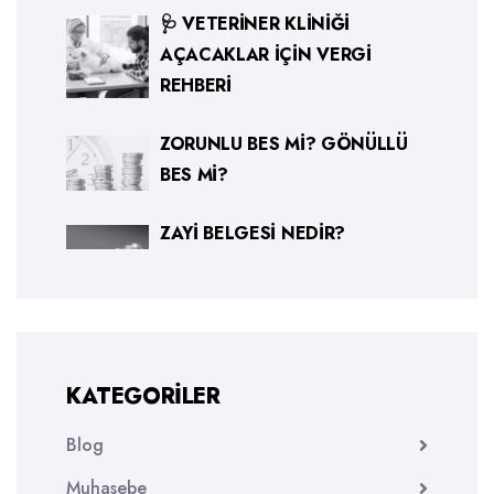
🩺 VETERINER KLINIĞI
AÇACAKLAR İÇIN VERGI
REHBERI
ZORUNLU BES MI? GÖNÜLLÜ
BES MI?
ZAYI BELGESI NEDIR?
KATEGORILER
Blog
Muhasebe