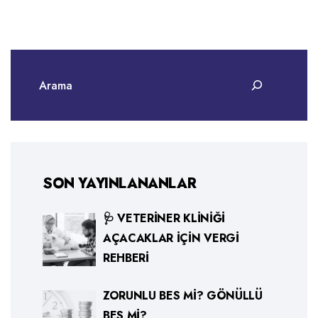
SON YAYINLANANLAR
🩺 VETERINER KLINIĞI
AÇACAKLAR İÇIN VERGI
REHBERI
ZORUNLU BES MI? GÖNÜLLÜ
BES MI?