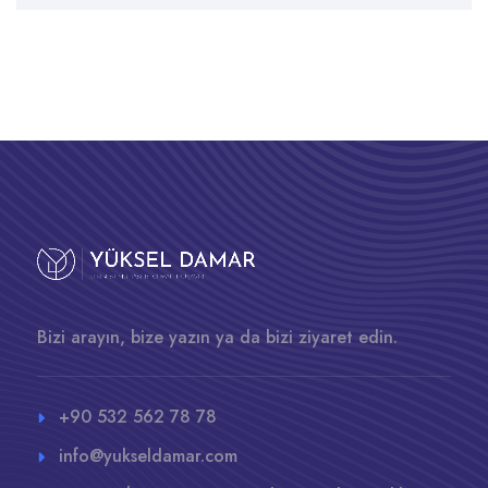
Bizi arayın, bize yazın ya da bizi ziyaret edin.
+90 532 562 78 78
info@yukseldamar.com