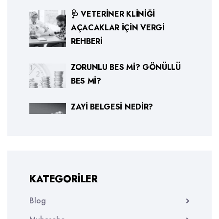
🩺 VETERINER KLINIĞI
AÇACAKLAR İÇIN VERGI
REHBERI
ZORUNLU BES MI? GÖNÜLLÜ
BES MI?
ZAYI BELGESI NEDIR?
KATEGORILER
Blog