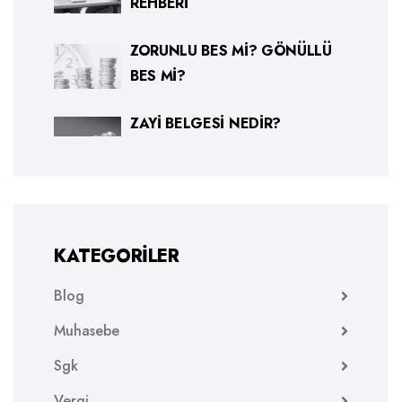
REHBERI
ZORUNLU BES MI? GÖNÜLLÜ
BES MI?
ZAYI BELGESI NEDIR?
KATEGORILER
Blog
Muhasebe
Sgk
Vergi