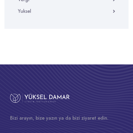
Yuksel
Bizi arayın, bize yazın ya da bizi ziyaret edin.