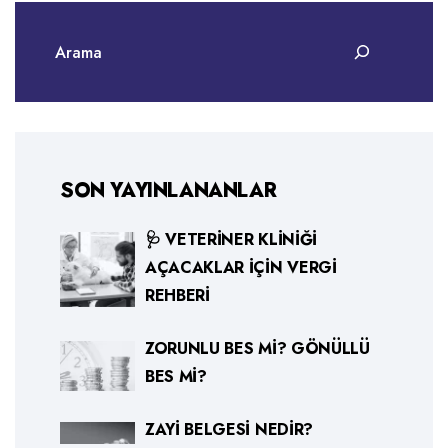
SON YAYINLANANLAR
🩺 VETERINER KLINIĞI
AÇACAKLAR İÇIN VERGI
REHBERI
ZORUNLU BES MI? GÖNÜLLÜ
BES MI?
ZAYI BELGESI NEDIR?