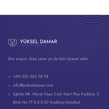
Bizi arayın, bize yazın ya da bizi ziyaret edin.
+90 532 562 78 78
info@yukseldamar.com
Eğitim Mh. Murat Paşa Cad. Kent Plus Kadıköy C
Blok No:17 K:5 D:67 Kadıköy/İstanbul