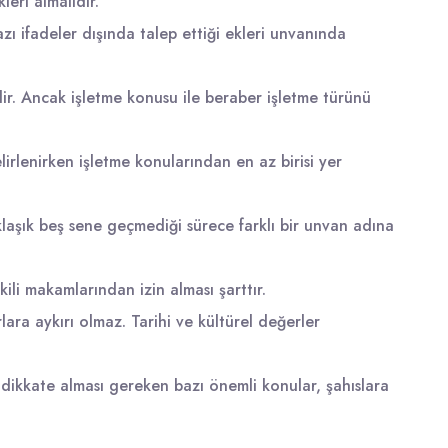
leri almalıdır.
zı ifadeler dışında talep ettiği ekleri unvanında
lir. Ancak işletme konusu ile beraber işletme türünü
lirlenirken işletme konularından en az birisi yer
yaklaşık beş sene geçmediği sürece farklı bir unvan adına
ili makamlarından izin alması şarttır.
lara aykırı olmaz. Tarihi ve kültürel değerler
n dikkate alması gereken bazı önemli konular, şahıslara