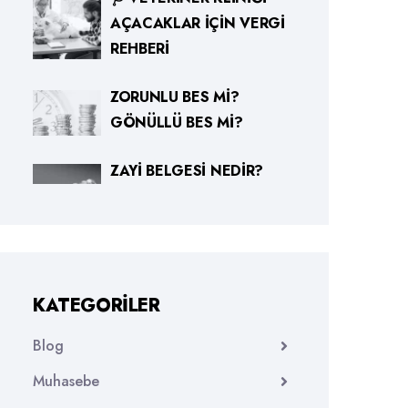
AÇACAKLAR İÇIN VERGI
REHBERI
ZORUNLU BES MI?
GÖNÜLLÜ BES MI?
ZAYI BELGESI NEDIR?
KATEGORILER
Blog
Muhasebe