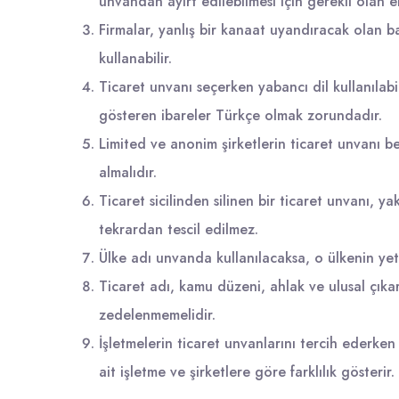
unvandan ayırt edilebilmesi için gerekli olan ek
Firmalar, yanlış bir kanaat uyandıracak olan ba
kullanabilir.
Ticaret unvanı seçerken yabancı dil kullanılabi
gösteren ibareler Türkçe olmak zorundadır.
Limited
ve anonim şirketlerin ticaret unvanı be
almalıdır.
Ticaret sicilinden silinen bir ticaret unvanı, 
tekrardan tescil edilmez.
Ülke adı unvanda kullanılacaksa, o ülkenin yetk
Ticaret adı, kamu düzeni, ahlak ve ulusal çıkar
zedelenmemelidir.
İşletmelerin ticaret unvanlarını tercih ederke
ait işletme ve şirketlere göre farklılık gösterir.