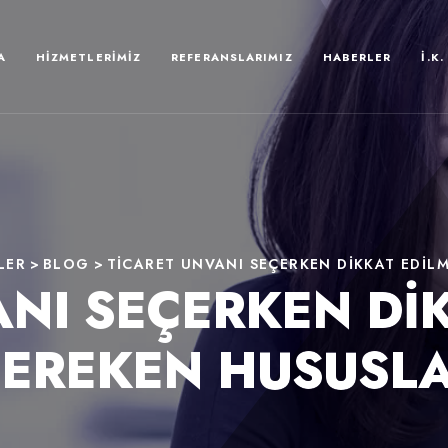
A
HIZMETLERIMIZ
REFERANSLARIMIZ
HABERLER
İ.K.
LER
>
BLOG
>
TICARET UNVANI SEÇERKEN DIKKAT EDIL
ANI SEÇERKEN DIK
EREKEN HUSUSL