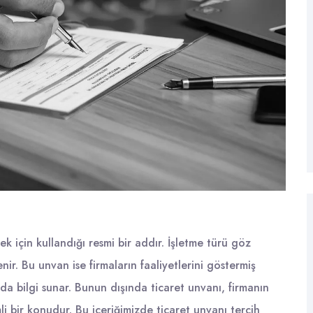
mek için kullandığı resmi bir addır. İşletme türü göz
ir. Bu unvan ise firmaların faaliyetlerini göstermiş
a bilgi sunar. Bunun dışında ticaret unvanı, firmanın
i bir konudur. Bu içeriğimizde ticaret unvanı tercih