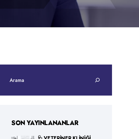
SON YAYINLANANLAR
🩺 VETERINER KLINIĞI