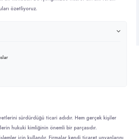
ları özetliyoruz.
slar
iyetlerini sürdürdüğü ticari adıdır. Hem gerçek kişiler
elerin
hukuki
kimliğinin önemli bir parçasıdır.
lemler için kullanılır. Firmalar kendi ticaret unvanlarını