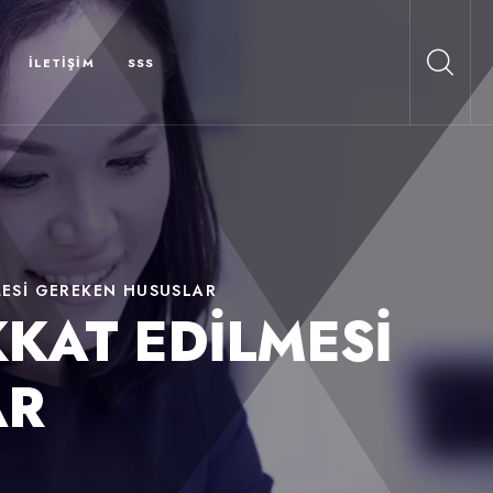
İLETIŞIM
SSS
MESI GEREKEN HUSUSLAR
KAT EDILMESI
AR