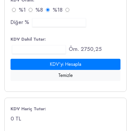
KDV Oranı:
%1
%8
%18
Diğer %
KDV Dahil Tutar:
Örn. 2750,25
KDV'yi Hesapla
Temizle
KDV Hariç Tutar:
0 TL