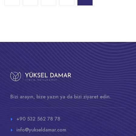
Bizi arayın, bize yazın ya da bizi ziyaret edin.
+90 532 562 78 78
info@yukseldamar.com