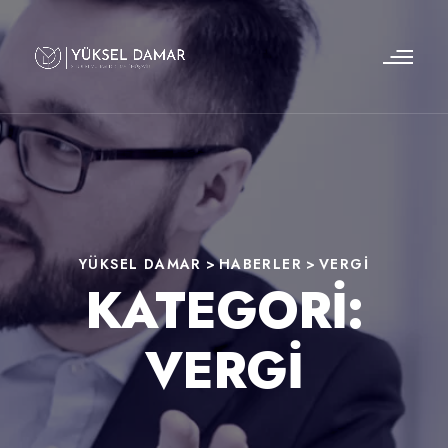
YÜKSEL DAMAR
>
HABERLER
>
VERGI
KATEGORI:
VERGI