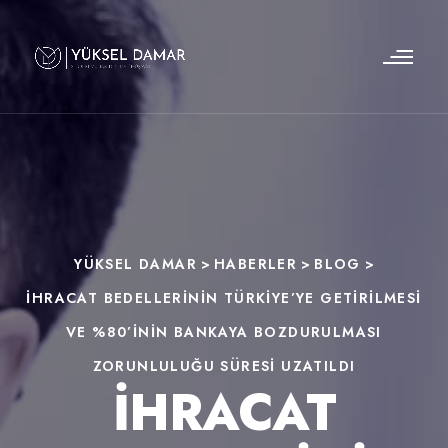
YÜKSEL DAMAR
>
HABERLER
>
BLOG
>
İHRACAT BEDELLERININ TÜRKIYE’YE GETIRILMESI
VE %80’ININ BANKAYA BOZDURULMASI
ZORUNLULUĞU SÜRESI UZATILDI
İHRACAT