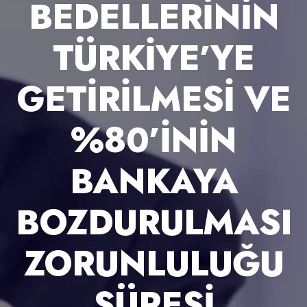
BEDELLERININ
TÜRKIYE’YE
GETIRILMESI VE
%80’ININ
BANKAYA
BOZDURULMASI
ZORUNLULUĞU
SÜRESI