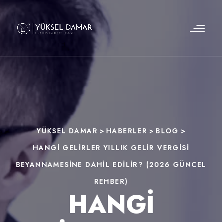
YÜKSEL DAMAR
>
HABERLER
>
BLOG
>
HANGI GELIRLER YILLIK GELIR VERGISI
BEYANNAMESINE DAHIL EDILIR? (2026 GÜNCEL
REHBER)
HANGI