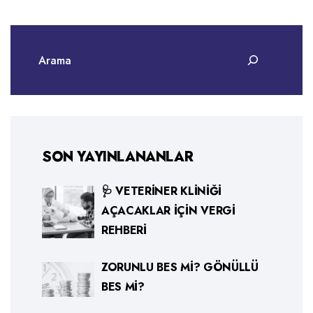
SON YAYINLANANLAR
🩺 VETERINER KLINIĞI
AÇACAKLAR İÇIN VERGI
REHBERI
ZORUNLU BES MI? GÖNÜLLÜ
BES MI?