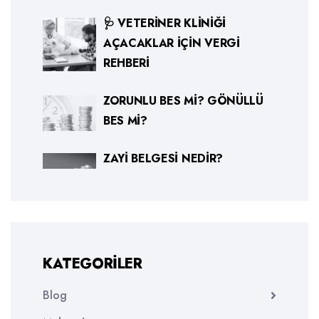
🩺 VETERINER KLINIĞI
AÇACAKLAR İÇIN VERGI
REHBERI
ZORUNLU BES MI? GÖNÜLLÜ
BES MI?
ZAYI BELGESI NEDIR?
KATEGORILER
Blog