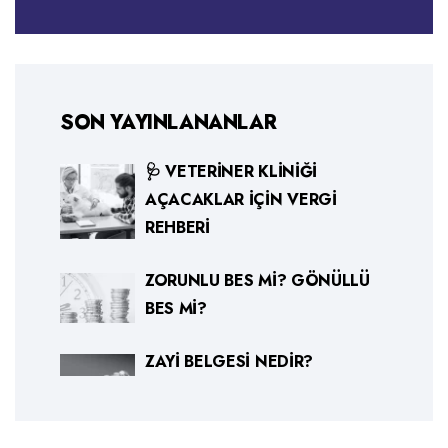
SON YAYINLANANLAR
🩺 VETERINER KLINIĞI
AÇACAKLAR İÇIN VERGI
REHBERI
ZORUNLU BES MI? GÖNÜLLÜ
BES MI?
ZAYI BELGESI NEDIR?