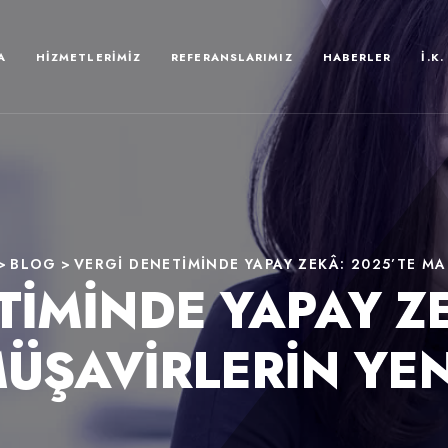
A
HIZMETLERIMIZ
REFERANSLARIMIZ
HABERLER
İ.K.
>
BLOG
>
VERGI DENETIMINDE YAPAY ZEKÂ: 2025’TE MA
TIMINDE YAPAY ZE
MÜŞAVIRLERIN YEN