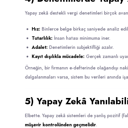
Yapay zekâ destekli vergi denetimleri birçok avant
Hız:
Binlerce belge birkaç saniyede analiz edili
Tutarlılık:
İnsan hatası minimuma iner.
Adalet:
Denetimlerin subjektifliği azalır.
Kayıt dışılıkla mücadele:
Gerçek zamanlı uyarı
Örneğin, bir firmanın e-defterinde olağandışı naki
dalgalanmaları varsa, sistem bu verileri anında işa
5) Yapay Zekâ Yanılabil
Elbette. Yapay zekâ sistemleri de yanlış pozitif (f
müşavir kontrolünden geçmelidir
.