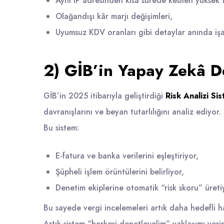
Aynı IP adresinden kısa sürede kesilen yüksek tu
Olağandışı kâr marjı değişimleri,
Uyumsuz KDV oranları gibi detaylar anında işa
2) GİB’in Yapay Zekâ D
GİB’in 2025 itibarıyla geliştirdiği
Risk Analizi Si
davranışlarını ve beyan tutarlılığını analiz ediyor.
Bu sistem:
E-fatura ve banka verilerini eşleştiriyor,
Şüpheli işlem örüntülerini belirliyor,
Denetim ekiplerine otomatik “risk skoru” üreti
Bu sayede vergi incelemeleri artık daha hedefli ha
Artık sistem “herkesi denetleyelim” yaklaşımı yeri