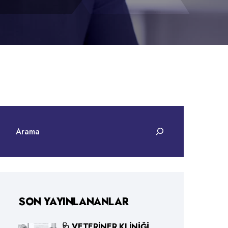
SON YAYINLANANLAR
🩺 VETERINER KLINIĞI