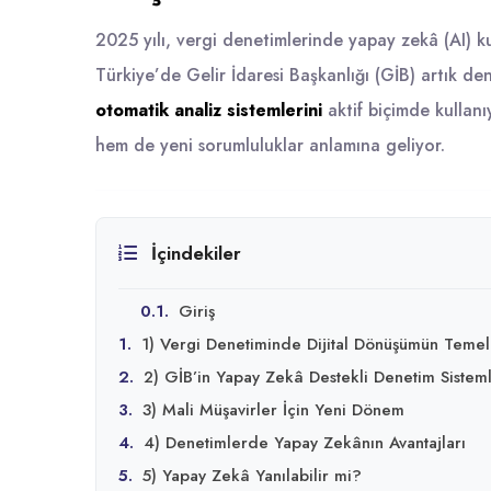
2025 yılı, vergi denetimlerinde yapay zekâ (AI) ku
Türkiye’de Gelir İdaresi Başkanlığı (GİB) artık d
otomatik analiz sistemlerini
aktif biçimde kullanıy
hem de yeni sorumluluklar anlamına geliyor.
İçindekiler
0.1.
Giriş
1.
1) Vergi Denetiminde Dijital Dönüşümün Temel
2.
2) GİB’in Yapay Zekâ Destekli Denetim Sisteml
3.
3) Mali Müşavirler İçin Yeni Dönem
4.
4) Denetimlerde Yapay Zekânın Avantajları
5.
5) Yapay Zekâ Yanılabilir mi?