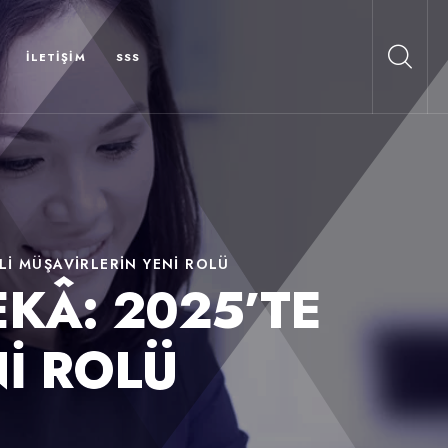
İLETIŞIM
SSS
LI MÜŞAVIRLERIN YENI ROLÜ
KÂ: 2025’TE
I ROLÜ