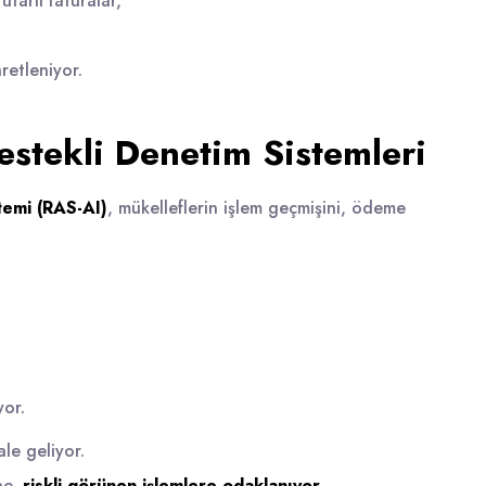
tarlı faturalar,
retleniyor.
estekli Denetim Sistemleri
stemi (RAS-AI)
, mükelleflerin işlem geçmişini, ödeme
yor.
le geliyor.
ne,
riskli görünen işlemlere odaklanıyor
.