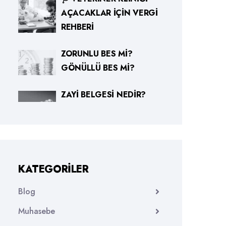
AÇACAKLAR İÇIN VERGI
REHBERI
ZORUNLU BES MI?
GÖNÜLLÜ BES MI?
ZAYI BELGESI NEDIR?
KATEGORILER
Blog
Muhasebe