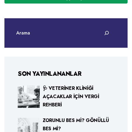
SON YAYINLANANLAR
🩺 VETERINER KLINIĞI
AÇACAKLAR İÇIN VERGI
REHBERI
ZORUNLU BES MI? GÖNÜLLÜ
BES MI?