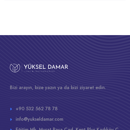
Bizi arayın, bize yazın ya da bizi ziyaret edin.
+90 532 562 78 78
info@yukseldamar.com
Eğitim Mh. Murat Paşa Cad. Kent Plus Kadıköy C