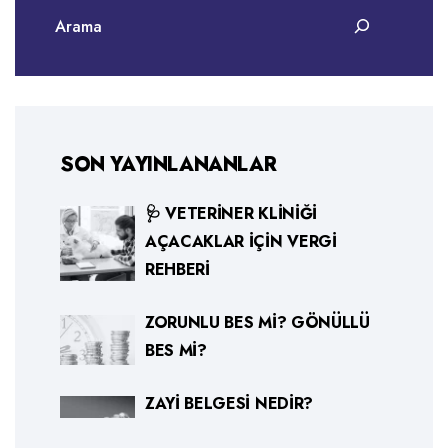
SON YAYINLANANLAR
🩺 VETERINER KLINIĞI
AÇACAKLAR İÇIN VERGI
REHBERI
ZORUNLU BES MI? GÖNÜLLÜ
BES MI?
ZAYI BELGESI NEDIR?