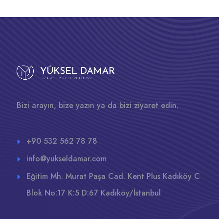
Bizi arayın, bize yazın ya da bizi ziyaret edin.
+90 532 562 78 78
info@yukseldamar.com
Eğitim Mh. Murat Paşa Cad. Kent Plus Kadıköy C
Blok No:17 K:5 D:67 Kadıköy/İstanbul