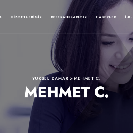
A
HIZMETLERIMIZ
REFERANSLARIMIZ
HABERLER
İ.K.
YÜKSEL DAMAR
>
MEHMET C.
MEHMET C.