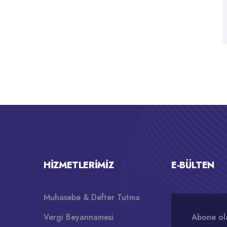
HIZMETLERIMIZ
E-BÜLTEN
Muhasebe & Defter Tutma
Vergi Beyannamesi
Abone ola