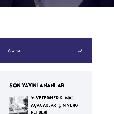
SON YAYINLANANLAR
🩺 VETERINER KLINIĞI
AÇACAKLAR İÇIN VERGI
REHBERI