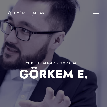
YÜKSEL DAMAR
>
GÖRKEM E.
GÖRKEM E.