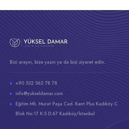
Bizi arayın, bize yazın ya da bizi ziyaret edin.
+90 532 562 78 78
info@yukseldamar.com
Eğitim Mh. Murat Paşa Cad. Kent Plus Kadıköy C
Blok No:17 K:5 D:67 Kadıköy/İstanbul