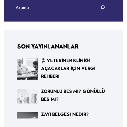
SON YAYINLANANLAR
🩺 VETERINER KLINIĞI
AÇACAKLAR İÇIN VERGI
REHBERI
ZORUNLU BES MI? GÖNÜLLÜ
BES MI?
ZAYI BELGESI NEDIR?