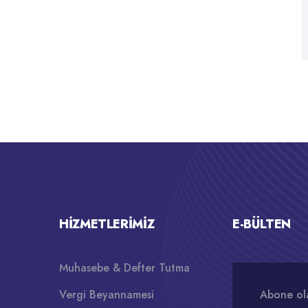
HIZMETLERIMIZ
E-BÜLTEN
Muhasebe & Defter Tutma
Vergi Beyannamesi
Abone ola