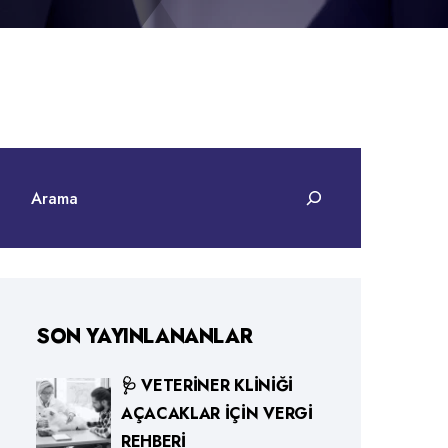
SON YAYINLANANLAR
🩺 VETERINER KLINIĞI
AÇACAKLAR İÇIN VERGI
REHBERI