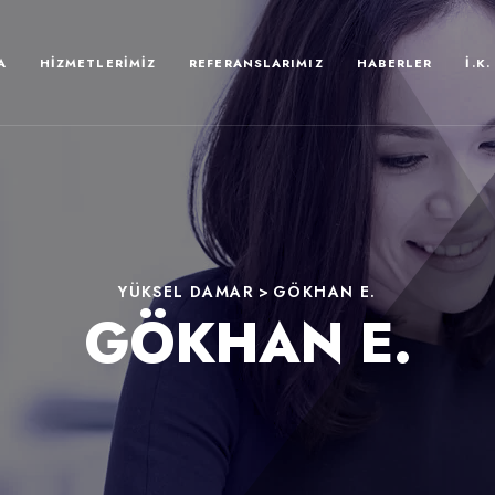
A
HIZMETLERIMIZ
REFERANSLARIMIZ
HABERLER
İ.K.
YÜKSEL DAMAR
>
GÖKHAN E.
GÖKHAN E.