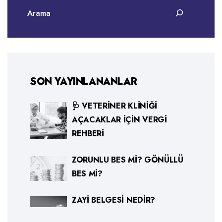
SON YAYINLANANLAR
🩺 VETERINER KLINIĞI
AÇACAKLAR İÇIN VERGI
REHBERI
ZORUNLU BES MI? GÖNÜLLÜ
BES MI?
ZAYI BELGESI NEDIR?