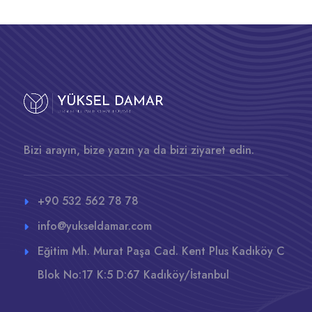
Bizi arayın, bize yazın ya da bizi ziyaret edin.
+90 532 562 78 78
info@yukseldamar.com
Eğitim Mh. Murat Paşa Cad. Kent Plus Kadıköy C
Blok No:17 K:5 D:67 Kadıköy/İstanbul