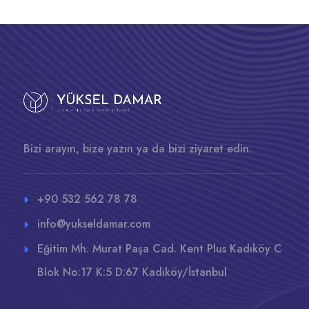
Bizi arayın, bize yazın ya da bizi ziyaret edin.
+90 532 562 78 78
info@yukseldamar.com
Eğitim Mh. Murat Paşa Cad. Kent Plus Kadıköy C
Blok No:17 K:5 D:67 Kadıköy/İstanbul