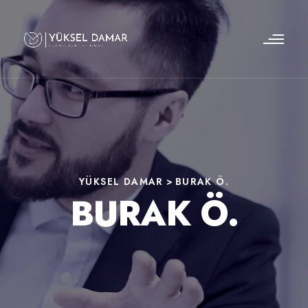
YÜKSEL DAMAR
>
BURAK Ö.
BURAK Ö.