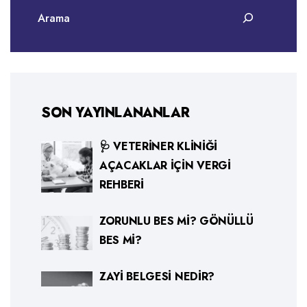
SON YAYINLANANLAR
🩺 VETERINER KLINIĞI
AÇACAKLAR İÇIN VERGI
REHBERI
ZORUNLU BES MI? GÖNÜLLÜ
BES MI?
ZAYI BELGESI NEDIR?