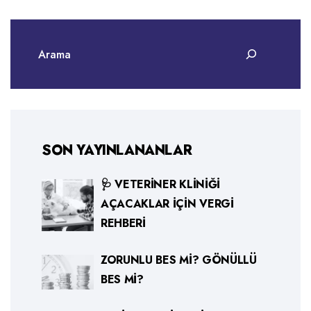
SON YAYINLANANLAR
🩺 VETERINER KLINIĞI
AÇACAKLAR İÇIN VERGI
REHBERI
ZORUNLU BES MI? GÖNÜLLÜ
BES MI?