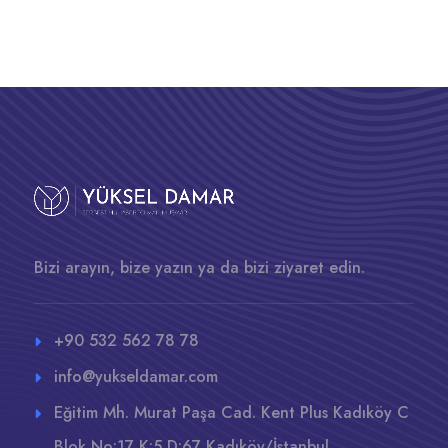
Bizi arayın, bize yazın ya da bizi ziyaret edin.
+90 532 562 78 78
info@yukseldamar.com
Eğitim Mh. Murat Paşa Cad. Kent Plus Kadıköy C
Blok No:17 K:5 D:67 Kadıköy/İstanbul