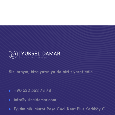
Bizi arayın, bize yazın ya da bizi ziyaret edin.
+90 532 562 78 78
info@yukseldamar.com
Eğitim Mh. Murat Paşa Cad. Kent Plus Kadıköy C