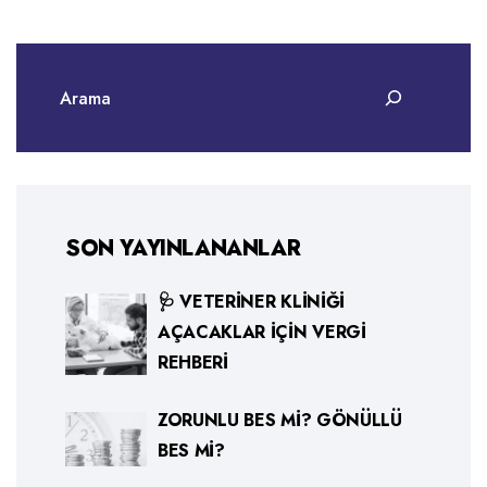
SON YAYINLANANLAR
🩺 VETERINER KLINIĞI
AÇACAKLAR İÇIN VERGI
REHBERI
ZORUNLU BES MI? GÖNÜLLÜ
BES MI?