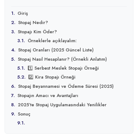
1.
Giriş
2.
Stopaj Nedir?
3.
Stopajı Kim Öder?
3.1.
Örneklerle açıklayalım:
4.
Stopaj Oranları (2025 Güncel Liste)
5.
Stopaj Nasıl Hesaplanır? (Örnekli Anlatım)
5.1.
1️⃣ Serbest Meslek Stopajı Örneği
5.2.
2️⃣ Kira Stopajı Örneği
6.
Stopaj Beyannamesi ve Ödeme Süresi (2025)
7.
Stopajın Amacı ve Avantajları
8.
2025’te Stopaj Uygulamasındaki Yenilikler
9.
Sonuç
9.1.