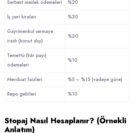
Serbest meslek ödemeleri
%20
İş yeri kiraları
%20
Gayrimenkul sermaye
%20
iradı (konut dışı)
Temettü (kâr payı)
%10
ödemeleri
Mevduat faizleri
%5 – %15 (vadeye göre)
Repo gelirleri
%10
Stopaj Nasıl Hesaplanır? (Örnekli
Anlatım)