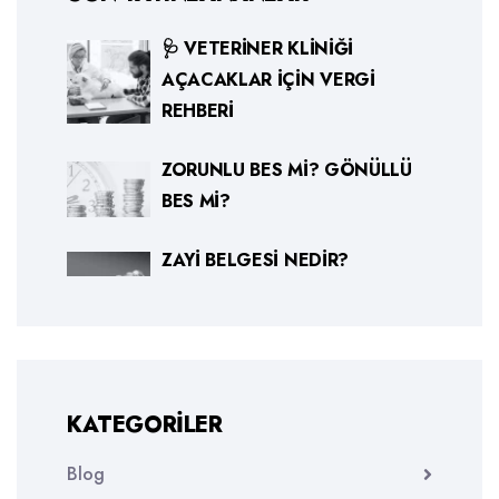
🩺 VETERINER KLINIĞI
AÇACAKLAR İÇIN VERGI
REHBERI
ZORUNLU BES MI? GÖNÜLLÜ
BES MI?
ZAYI BELGESI NEDIR?
KATEGORILER
Blog