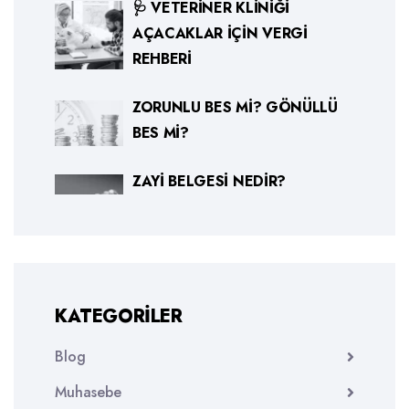
🩺 VETERINER KLINIĞI
AÇACAKLAR İÇIN VERGI
REHBERI
ZORUNLU BES MI? GÖNÜLLÜ
BES MI?
ZAYI BELGESI NEDIR?
KATEGORILER
Blog
Muhasebe