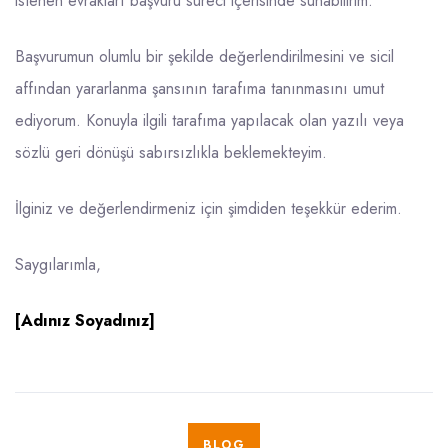
istenen evrakları başvuru süreci içerisinde sunabilirim.
Başvurumun olumlu bir şekilde değerlendirilmesini ve sicil
affından yararlanma şansının tarafıma tanınmasını umut
ediyorum. Konuyla ilgili tarafıma yapılacak olan yazılı veya
sözlü geri dönüşü sabırsızlıkla beklemekteyim.
İlginiz ve değerlendirmeniz için şimdiden teşekkür ederim.
Saygılarımla,
[Adınız Soyadınız]
BLOG