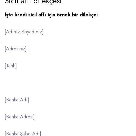
Sicil affı dilekçesi
İşte kredi sicil affı için örnek bir dilekçe:
[Adınız Soyadınız]
[Adresiniz]
[Tarih]
[Banka Adı]
[Banka Adresi]
[Banka Şube Adı]