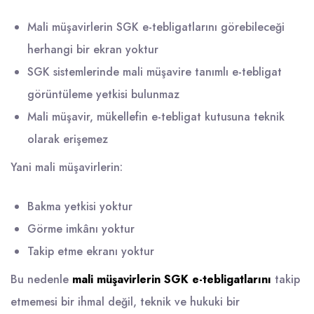
Mali müşavirlerin SGK e-tebligatlarını görebileceği
herhangi bir ekran yoktur
SGK sistemlerinde mali müşavire tanımlı e-tebligat
görüntüleme yetkisi bulunmaz
Mali müşavir, mükellefin e-tebligat kutusuna teknik
olarak erişemez
Yani mali müşavirlerin:
Bakma yetkisi yoktur
Görme imkânı yoktur
Takip etme ekranı yoktur
Bu nedenle
mali müşavirlerin SGK e-tebligatlarını
takip
etmemesi bir ihmal değil, teknik ve hukuki bir