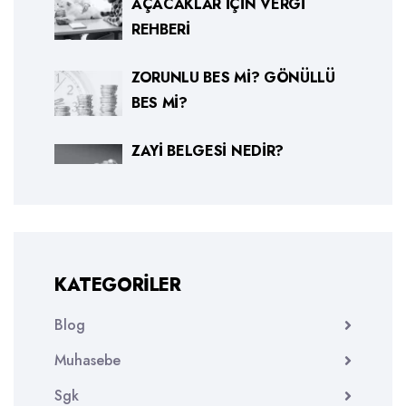
AÇACAKLAR İÇIN VERGI
REHBERI
ZORUNLU BES MI? GÖNÜLLÜ
BES MI?
ZAYI BELGESI NEDIR?
KATEGORILER
Blog
Muhasebe
Sgk