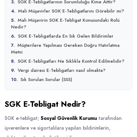
3.
SGK E-Tebligatlarının Sorumluluğu Kime Aittir?
4.
Mali Müşavirler SGK E-Tebligatlarını Görebilir mi?
5.
Mali Müşavirin SGK E-Tebligat Konusundaki Rolü
Nedir?
6.
SGK E-Tebligatlarda En Sık Gelen Bildirimler
7.
Müşterilere Yapılması Gereken Doğru Hatırlatma
Metni
8.
SGK E-Tebligatları Ne Sıklıkla Kontrol Edilmelidir?
9.
Vergi dairesi E-Tebligatları nasıl olmakta?
10.
Sık Sorulan Sorular (SSS)
SGK E-Tebligat Nedir?
SGK e-tebligat;
Sosyal Güvenlik Kurumu
tarafından
işverenlere ve sigortalılara yapılan bildirimlerin,