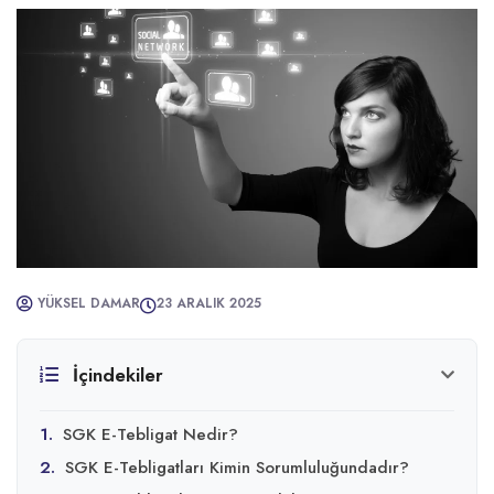
YÜKSEL DAMAR
23 ARALIK 2025
İçindekiler
1.
SGK E-Tebligat Nedir?
2.
SGK E-Tebligatları Kimin Sorumluluğundadır?