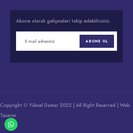
Abone olarak gelişmeleri takip edebilirsiniz.
ABONE OL
Copyright © Yüksel Damar 2022 | All Right Reserved |
Web
Tasarım