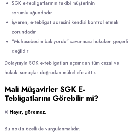
SGK e-tebligatlarının takibi müşterinin
sorumluluğundadır
İşveren, e-tebligat adresini kendisi kontrol etmek
zorundadır
“Muhasebecim bakıyordu” savunması hukuken geçerli
değildir
Dolayısıyla SGK e-tebligatları açısından tüm cezai ve
hukuki sonuçlar doğrudan mükellefe aittir.
Mali Müşavirler SGK E-
Tebligatlarını Görebilir mi?
❌
Hayır, göremez.
Bu nokta özellikle vurgulanmalıdır: