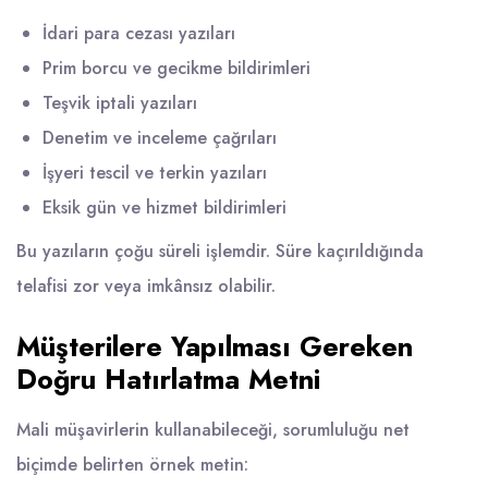
İdari para cezası yazıları
Prim borcu ve gecikme bildirimleri
Teşvik iptali yazıları
Denetim ve inceleme çağrıları
İşyeri tescil ve terkin yazıları
Eksik gün ve hizmet bildirimleri
Bu yazıların çoğu süreli işlemdir. Süre kaçırıldığında
telafisi zor veya imkânsız olabilir.
Müşterilere Yapılması Gereken
Doğru Hatırlatma Metni
Mali müşavirlerin kullanabileceği, sorumluluğu net
biçimde belirten örnek metin: