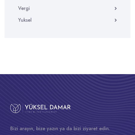
Vergi
Yuksel
Bizi arayın, bize yazın ya da bizi ziyaret edin.