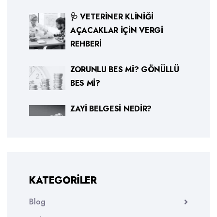
🩺 VETERINER KLINIĞI
AÇACAKLAR İÇIN VERGI
REHBERI
ZORUNLU BES MI? GÖNÜLLÜ
BES MI?
ZAYI BELGESI NEDIR?
KATEGORILER
Blog