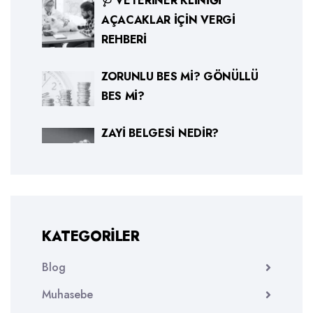
🩺 VETERINER KLINIĞI
AÇACAKLAR İÇIN VERGI
REHBERI
ZORUNLU BES MI? GÖNÜLLÜ
BES MI?
ZAYI BELGESI NEDIR?
KATEGORILER
Blog
Muhasebe