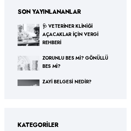
SON YAYINLANANLAR
🩺 VETERINER KLINIĞI
AÇACAKLAR İÇIN VERGI
REHBERI
ZORUNLU BES MI? GÖNÜLLÜ
BES MI?
ZAYI BELGESI NEDIR?
KATEGORILER