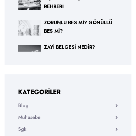
REHBERI
ZORUNLU BES MI? GÖNÜLLÜ
BES MI?
ZAYI BELGESI NEDIR?
KATEGORILER
Blog
Muhasebe
Sgk