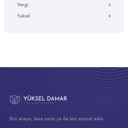
Vergi
Yuksel
Bizi arayın, bize yazın ya da bizi ziyaret edin.