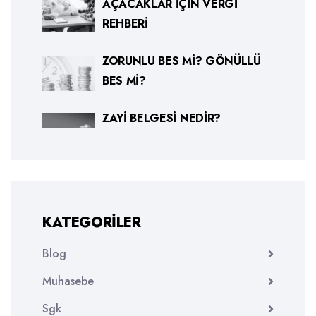
AÇACAKLAR İÇIN VERGI
REHBERI
ZORUNLU BES MI? GÖNÜLLÜ
BES MI?
ZAYI BELGESI NEDIR?
KATEGORILER
Blog
Muhasebe
Sgk