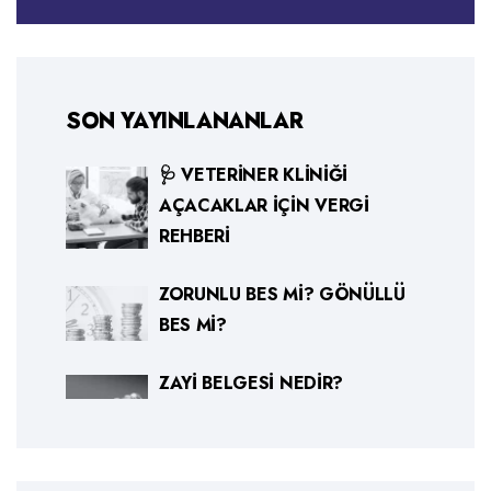
SON YAYINLANANLAR
🩺 VETERINER KLINIĞI
AÇACAKLAR İÇIN VERGI
REHBERI
ZORUNLU BES MI? GÖNÜLLÜ
BES MI?
ZAYI BELGESI NEDIR?