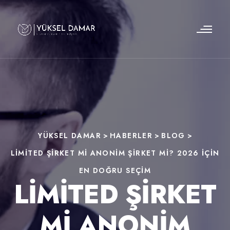
YÜKSEL DAMAR
>
HABERLER
>
BLOG
>
LIMITED ŞIRKET MI ANONIM ŞIRKET MI? 2026 İÇIN
EN DOĞRU SEÇIM
LIMITED ŞIRKET
MI ANONIM