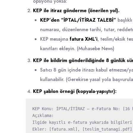
opsiyonu yoksa:
KEP ile itiraz gönderme (önerilen yol).
KEP’den “İPTAL/İTİRAZ TALEBİ”
başlıklı
numarası, düzenlenme tarihi, tutar, reddetm
KEP mesajına
fatura XML’i
, teslim/eksik t
kanıtları ekleyin. (
Muhasebe News
)
KEP ile bildirim gönderildiğinde 8 günlük sü
Satıcı 8 gün içinde itirazı kabul etmezse/ya
kullanabilir. (Gerekirse yasal yola başvurulab
KEP şablon örneği (kopyala-yapıştır):
KEP Konu: İPTAL/İTİRAZ – e-Fatura No: [16 
Açıklama:

İlgide kayıtlı e-fatura yukarıda bilgileri
Ekler: [fatura.xml], [teslim_tutanagi.pdf],