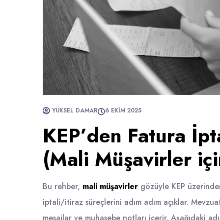
YÜKSEL DAMAR
6 EKIM 2025
KEP’den Fatura İpt
(Mali Müşavirler içi
Bu rehber,
mali müşavirler
gözüyle KEP üzerinden (
iptali/itiraz süreçlerini adım adım açıklar. Mevzua
mesajlar ve muhasebe notları içerir. Aşağıdaki ad