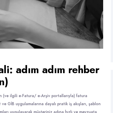
ali: adım adım rehber
n)
ve ilgili e-Fatura/ e-Arşiv portallarıyla) fatura
t ve GİB uygulamalarına dayalı pratik iş akışları, şablon
ımları uygulayarak müşteriniz adına hızlı ve mevzuata