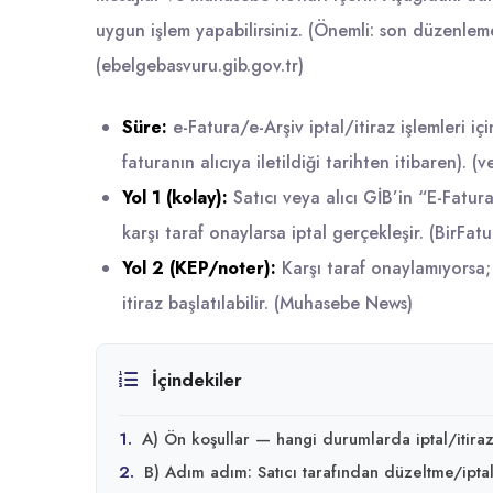
uygun işlem yapabilirsiniz. (Önemli: son düzenleme
(
ebelgebasvuru.gib.gov.tr
)
Süre:
e-Fatura/e-Arşiv iptal/itiraz işlemleri 
faturanın alıcıya iletildiği tarihten itibaren). (
ve
Yol 1 (kolay):
Satıcı veya alıcı GİB’in “E-Fatura
karşı taraf onaylarsa iptal gerçekleşir. (
BirFatu
Yol 2 (KEP/noter):
Karşı taraf onaylamıyorsa
itiraz başlatılabilir. (
Muhasebe News
)
İçindekiler
1.
A) Ön koşullar — hangi durumlarda iptal/itir
2.
B) Adım adım: Satıcı tarafından düzeltme/iptal