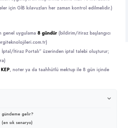
ler için GİB kılavuzları her zaman kontrol edilmelidir.)
için genel uygulama
8 gündür
(bildirim/itiraz başlangıcı
rgiteknolojileri.com.tr
)
 İptal/İtiraz Portalı” üzerinden iptal talebi oluşturur;
ra
)
;
KEP
, noter ya da taahhütlü mektup ile 8 gün içinde
az gündeme gelir?
 (en sık senaryo)