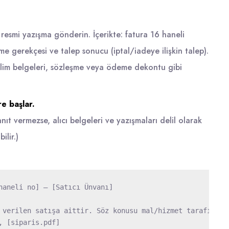
 resmi yazışma gönderin. İçerikte: fatura 16 haneli
e gerekçesi ve talep sonucu (iptal/iadeye ilişkin talep).
eslim belgeleri, sözleşme veya ödeme dekontu gibi
re başlar.
nıt vermezse, alıcı belgeleri ve yazışmaları delil olarak
ilir.)
haneli no] – [Satıcı Ünvanı]

 verilen satışa aittir. Söz konusu mal/hizmet tarafımızc
 [siparis.pdf]
