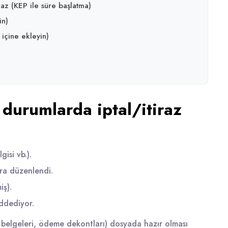
az (KEP ile süre başlatma)
in)
 içine ekleyin)
durumlarda iptal/itiraz
gisi vb.).
ra düzenlendi.
iş).
eddediyor.
t belgeleri, ödeme dekontları) dosyada hazır olması