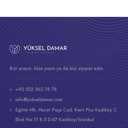
Bizi arayın, bize yazın ya da bizi ziyaret edin.
+90 532 562 78 78
info@yukseldamar.com
Eğitim Mh. Murat Paşa Cad. Kent Plus Kadıköy C
Blok No:17 K:5 D:67 Kadıköy/İstanbul