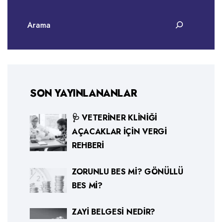
SON YAYINLANANLAR
🩺 VETERINER KLINIĞI
AÇACAKLAR İÇIN VERGI
REHBERI
ZORUNLU BES MI? GÖNÜLLÜ
BES MI?
ZAYI BELGESI NEDIR?