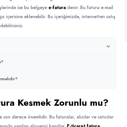
rişlerinde ise bu belgeye
e-fatura
denir. Bu fatura e-mail
go içerisine eklenebilir. Bu içeriğimizde,
internetten
satış
debilirsiniz.
u?
unmalıdır?
Fatura Kesmek Zorunlu mu?
son derece önemlidir. Bu faturalar, alıcılar ve satıcılar
unda yapılan alışverişi kanıtlar.
E-ticaret fatura