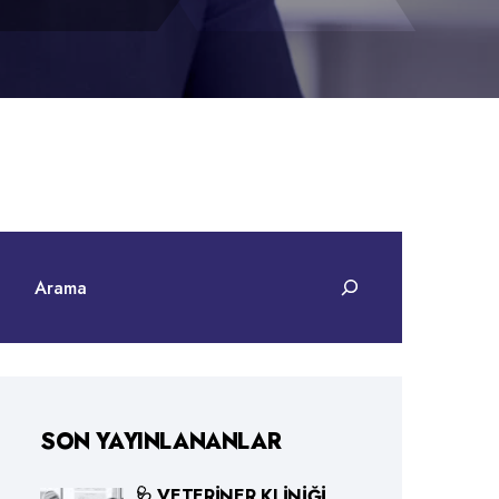
SON YAYINLANANLAR
🩺 VETERINER KLINIĞI