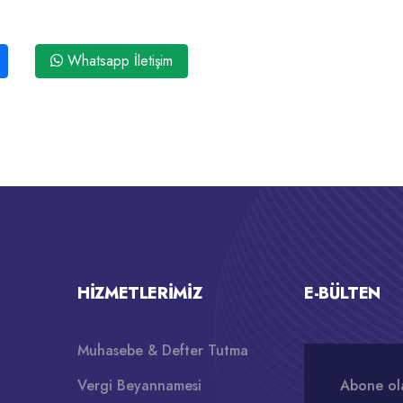
Whatsapp İletişim
HIZMETLERIMIZ
E-BÜLTEN
Muhasebe & Defter Tutma
Vergi Beyannamesi
Abone ola