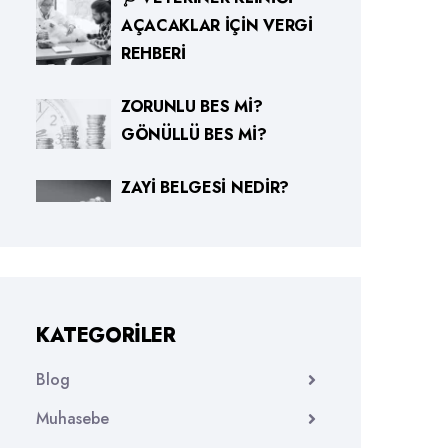
AÇACAKLAR İÇIN VERGI
REHBERI
ZORUNLU BES MI?
GÖNÜLLÜ BES MI?
ZAYI BELGESI NEDIR?
KATEGORILER
Blog
Muhasebe