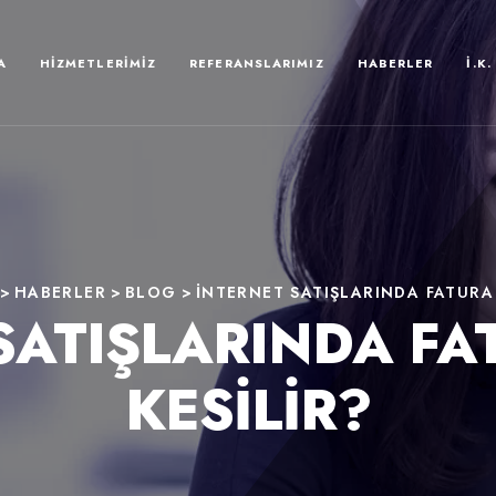
A
HIZMETLERIMIZ
REFERANSLARIMIZ
HABERLER
İ.K.
>
HABERLER
>
BLOG
>
İNTERNET SATIŞLARINDA FATURA 
SATIŞLARINDA FA
KESILIR?