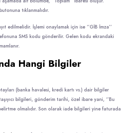
Bu aşamada alt bölümde, ‘’Toplam’’ ibaresi oluşur.
 butonuna tıklanmalıdır.
ıt edilmelidir. İşlemi onaylamak için ise ‘’GİB İmza’’
lefonuna SMS kodu gönderilir. Gelen kodu ekrandaki
amamlanır.
ında Hangi Bilgiler
yları (banka havalesi, kredi kartı vs.) dair bilgiler
aşıyıcı bilgileri, gönderim tarihi, özel ibare yani, ‘’Bu
belirtme olmalıdır. Son olarak iade bilgileri yine faturada