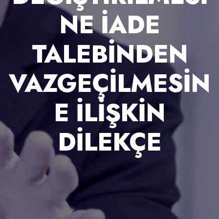
NE IADE
TALEBINDEN
VAZGEÇILMESIN
E ILIŞKIN
DILEKÇE