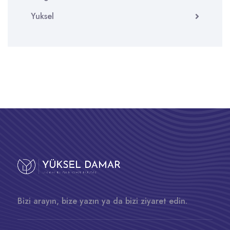
Yuksel
Bizi arayın, bize yazın ya da bizi ziyaret edin.