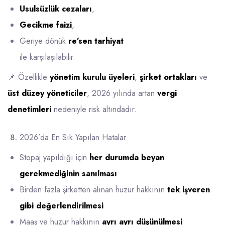
Usulsüzlük cezaları
,
Gecikme faizi
,
Geriye dönük
re’sen tarhiyat
ile karşılaşılabilir.
📌 Özellikle
yönetim kurulu üyeleri
,
şirket ortakları
ve
üst düzey yöneticiler
, 2026 yılında artan
vergi
denetimleri
nedeniyle risk altındadır.
2026’da En Sık Yapılan Hatalar
Stopaj yapıldığı için
her durumda beyan
gerekmediğinin sanılması
Birden fazla şirketten alınan huzur hakkının
tek işveren
gibi değerlendirilmesi
Maaş ve huzur hakkının
ayrı ayrı düşünülmesi