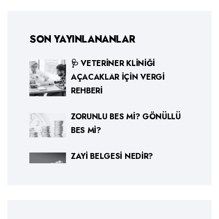
SON YAYINLANANLAR
🩺 VETERINER KLINIĞI
AÇACAKLAR İÇIN VERGI
REHBERI
ZORUNLU BES MI? GÖNÜLLÜ
BES MI?
ZAYI BELGESI NEDIR?