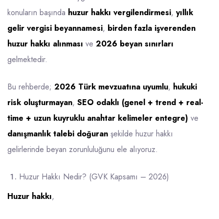
konuların başında
huzur hakkı vergilendirmesi
,
yıllık
gelir vergisi beyannamesi
,
birden fazla işverenden
huzur hakkı alınması
ve
2026 beyan sınırları
gelmektedir.
Bu rehberde;
2026 Türk mevzuatına uyumlu
,
hukuki
risk oluşturmayan
,
SEO odaklı (genel + trend + real-
time + uzun kuyruklu anahtar kelimeler entegre)
ve
danışmanlık talebi doğuran
şekilde huzur hakkı
gelirlerinde beyan zorunluluğunu ele alıyoruz.
Huzur Hakkı Nedir? (GVK Kapsamı – 2026)
Huzur hakkı
,