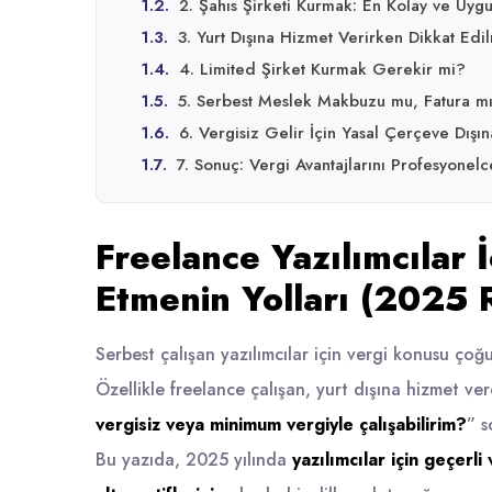
1.2.
2. Şahıs Şirketi Kurmak: En Kolay ve Uy
1.3.
3. Yurt Dışına Hizmet Verirken Dikkat Ed
1.4.
4. Limited Şirket Kurmak Gerekir mi?
1.5.
5. Serbest Meslek Makbuzu mu, Fatura m
1.6.
6. Vergisiz Gelir İçin Yasal Çerçeve Dışı
1.7.
7. Sonuç: Vergi Avantajlarını Profesyonelc
Freelance Yazılımcılar İ
Etmenin Yolları (2025 
Serbest çalışan yazılımcılar için vergi konusu çoğu
Özellikle freelance çalışan, yurt dışına hizmet ver
vergisiz veya minimum vergiyle çalışabilirim?
” s
Bu yazıda, 2025 yılında
yazılımcılar için geçerli