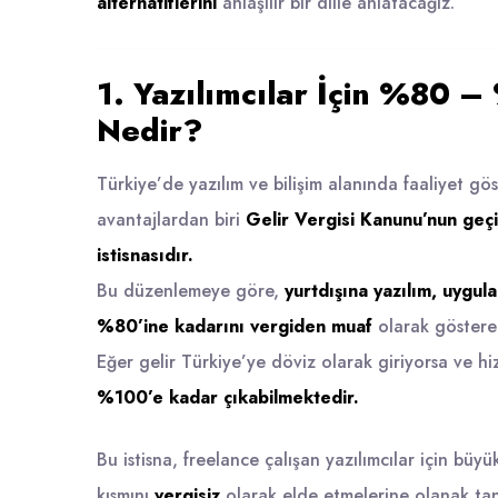
alternatiflerini
anlaşılır bir dille anlatacağız.
1. Yazılımcılar İçin %80 – 
Nedir?
Türkiye’de yazılım ve bilişim alanında faaliyet gö
avantajlardan biri
Gelir Vergisi Kanunu’nun geç
istisnasıdır.
Bu düzenlemeye göre,
yurtdışına yazılım, uygul
%80’ine kadarını vergiden muaf
olarak gösterebi
Eğer gelir Türkiye’ye döviz olarak giriyorsa ve hi
%100’e kadar çıkabilmektedir.
Bu istisna, freelance çalışan yazılımcılar için büy
kısmını
vergisiz
olarak elde etmelerine olanak tan