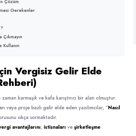
gun Çözüm
ilmesi Gerekenler
ı?
na Çıkmayın
e Kullanın
çin Vergisiz Gelir Elde
Rehberi)
 zaman karmaşık ve kafa karıştırıcı bir alan olmuştur.
en veya proje bazlı gelir elde eden yazılımcılar, “
Nasıl
orusunu sıkça sormaktadır.
 vergi avantajlarını
,
istisnaları
ve
şirketleşme