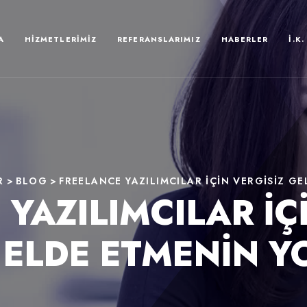
A
HIZMETLERIMIZ
REFERANSLARIMIZ
HABERLER
İ.K.
R
>
BLOG
>
FREELANCE YAZILIMCILAR İÇIN VERGISIZ GE
YAZILIMCILAR İÇ
 ELDE ETMENIN Y