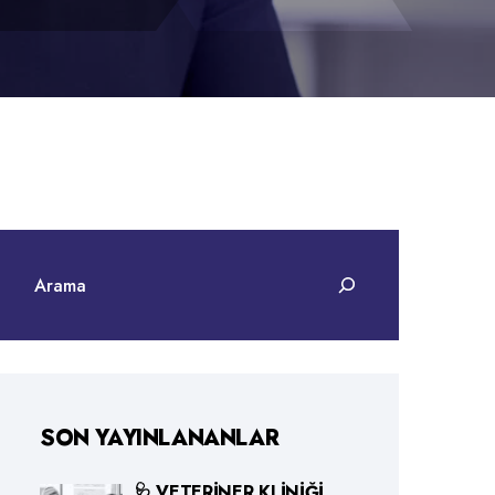
SON YAYINLANANLAR
🩺 VETERINER KLINIĞI