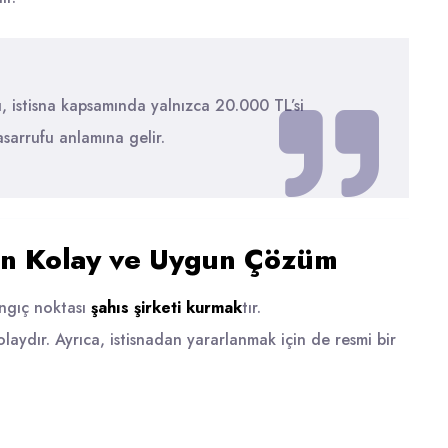
ı, istisna kapsamında yalnızca 20.000 TL’si
asarrufu anlamına gelir.
 En Kolay ve Uygun Çözüm
angıç noktası
şahıs şirketi kurmak
tır.
laydır. Ayrıca, istisnadan yararlanmak için de resmi bir