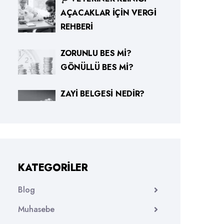
AÇACAKLAR İÇIN VERGI
REHBERI
ZORUNLU BES MI?
GÖNÜLLÜ BES MI?
ZAYI BELGESI NEDIR?
KATEGORILER
Blog
Muhasebe