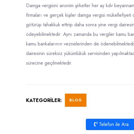
Damga vergisini anonim şirketler her ay kdv beyannames
firmaları ve gerçek kişiler damga vergisi mükellefiyet
götürüp tahakkuk ettirip daha sonra yine vergi daire
ödeyebilmektedir. Aynı zamanda bu vergiler kamu banka
kamu bankalarının veznelerinden de ödenebilmektedir.
dairesinin süreksiz yükümlükük servisinden yapılmaktad
sürecine geçilmektedir.
KATEGORILER:
BLOG
Telefon ile Ara