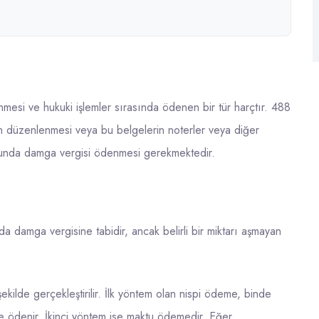
nmesi ve hukuki işlemler sırasında ödenen bir tür harçtır. 488
in düzenlenmesi veya bu belgelerin noterler veya diğer
umunda damga vergisi ödenmesi gerekmektedir.
da damga vergisine tabidir, ancak belirli bir miktarı aşmayan
ilde gerçekleştirilir. İlk yöntem olan nispi ödeme, binde
re ödenir. İkinci yöntem ise maktu ödemedir. Eğer