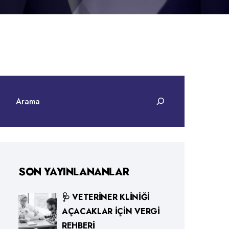
SON YAYINLANANLAR
🩺 VETERINER KLINIĞI
AÇACAKLAR İÇIN VERGI
REHBERI