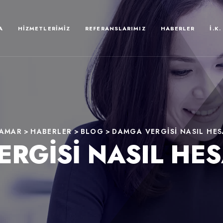
A
HIZMETLERIMIZ
REFERANSLARIMIZ
HABERLER
İ.K.
DAMAR
>
HABERLER
>
BLOG
>
DAMGA VERGISI NASIL HE
RGISI NASIL HE