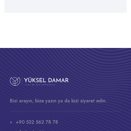
Bizi arayın, bize yazın ya da bizi ziyaret edin.
+90 532 562 78 78