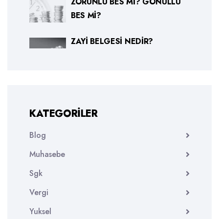
ZORUNLU BES MI? GÖNÜLLÜ
BES MI?
ZAYI BELGESI NEDIR?
KATEGORILER
Blog
Muhasebe
Sgk
Vergi
Yuksel