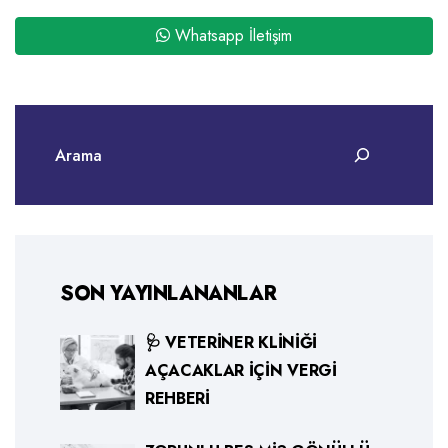
Whatsapp İletişim
SON YAYINLANANLAR
🩺 VETERINER KLINIĞI
AÇACAKLAR İÇIN VERGI
REHBERI