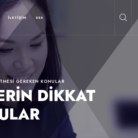
İLETIŞIM
SSS
ETMESİ GEREKEN KONULAR
ERİN DİKKAT
ULAR