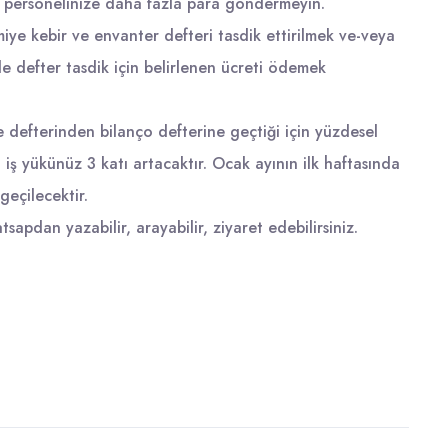
 personelinize daha fazla para göndermeyin.
vmiye kebir ve envanter defteri tasdik ettirilmek ve-veya
le defter tasdik için belirlenen ücreti ödemek
 defterinden bilanço defterine geçtiği için yüzdesel
a iş yükünüz 3 katı artacaktır. Ocak ayının ilk haftasında
geçilecektir.
tsapdan yazabilir, arayabilir, ziyaret edebilirsiniz.