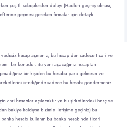
arken çeşitli sebeplerden dolayı (Hadleri geçmiş olması,
efterine geçmesi gereken firmalar için detaylı
r vadesiz hesap açmanız, bu hesap dan sadece ticari ve
önemli bir konudur. Bu yeni açacağınız hesaptan
apmadığınız bir kişiden bu hesaba para gelmesin ve
areketlerini istediğinde sadece bu hesabı göndermeniz
için cari hesaplar açılacaktır ve bu şirketlerdeki borç ve
ıldan bakiye kaldıysa bizimle iletişime geçiniz) bu
ir banka hesabı kullanın bu banka hesabında ticari