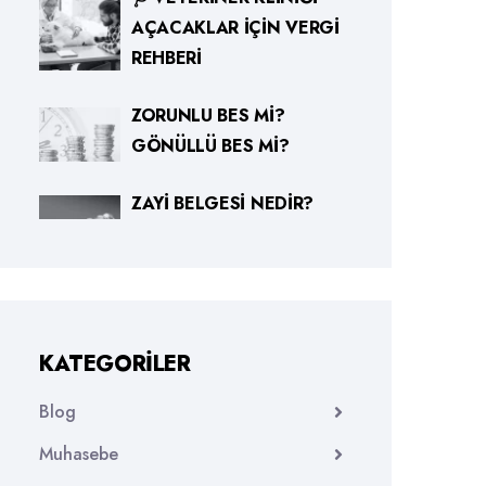
AÇACAKLAR İÇIN VERGI
REHBERI
ZORUNLU BES MI?
GÖNÜLLÜ BES MI?
ZAYI BELGESI NEDIR?
KATEGORILER
Blog
Muhasebe