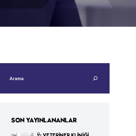
SON YAYINLANANLAR
🩺 VETERINER KLINIĞI