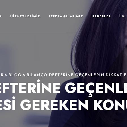
A
HIZMETLERIMIZ
REFERANSLARIMIZ
HABERLER
İ.K.
ER
>
BLOG
>
BİLANÇO DEFTERİNE GEÇENLERİN DİKKAT 
FTERİNE GEÇENL
Sİ GEREKEN KON