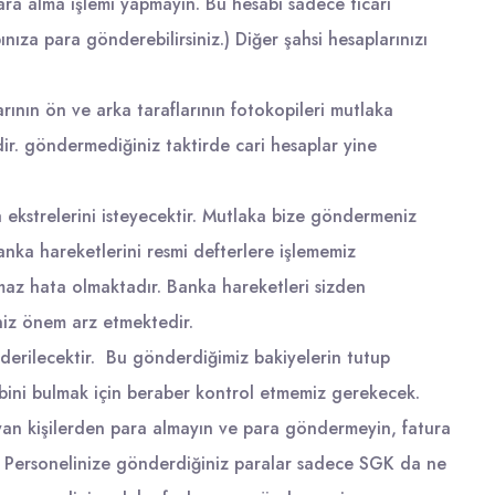
ara alma işlemi yapmayın. Bu hesabı sadece ticari
ınıza para gönderebilirsiniz.) Diğer şahsi hesaplarınızı
rının ön ve arka taraflarının fotokopileri mutlaka
r. göndermediğiniz taktirde cari hesaplar yine
 ekstrelerini isteyecektir. Mutlaka bize göndermeniz
nka hareketlerini resmi defterlere işlememiz
tmaz hata olmaktadır. Banka hareketleri sizden
iz önem arz etmektedir.
önderilecektir. Bu gönderdiğimiz bakiyelerin tutup
bini bulmak için beraber kontrol etmemiz gerekecek.
mayan kişilerden para almayın ve para göndermeyin, fatura
 Personelinize gönderdiğiniz paralar sadece SGK da ne