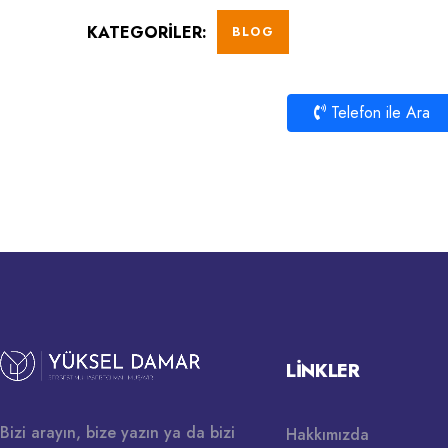
KATEGORILER:
BLOG
Telefon ile Ara
LINKLER
Bizi arayın, bize yazın ya da bizi
Hakkımızda