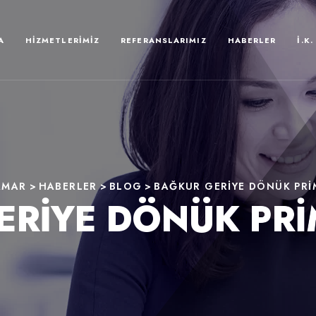
A
HIZMETLERIMIZ
REFERANSLARIMIZ
HABERLER
İ.K.
AMAR
>
HABERLER
>
BLOG
>
BAĞKUR GERIYE DÖNÜK PRI
ERIYE DÖNÜK PRI