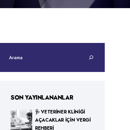
SON YAYINLANANLAR
🩺 VETERINER KLINIĞI
AÇACAKLAR İÇIN VERGI
REHBERI