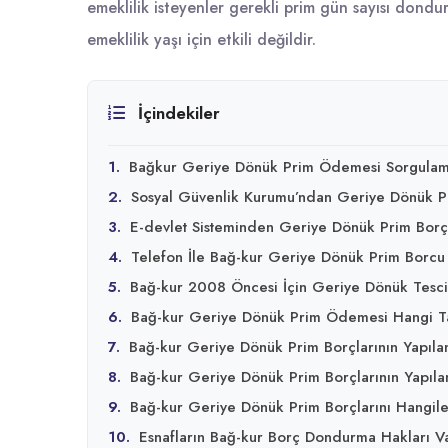
emeklilik isteyenler gerekli prim gün sayısı don
emeklilik yaşı için etkili değildir.
İçindekiler
1.
Bağkur Geriye Dönük Prim Ödemesi Sorgulam
2.
Sosyal Güvenlik Kurumu’ndan Geriye Dönük P
3.
E-devlet Sisteminden Geriye Dönük Prim Borç
4.
Telefon İle Bağ-kur Geriye Dönük Prim Borc
5.
Bağ-kur 2008 Öncesi İçin Geriye Dönük Tesci
6.
Bağ-kur Geriye Dönük Prim Ödemesi Hangi Tar
7.
Bağ-kur Geriye Dönük Prim Borçlarının Yapıla
8.
Bağ-kur Geriye Dönük Prim Borçlarının Yapıland
9.
Bağ-kur Geriye Dönük Prim Borçlarını Hangileri
10.
Esnafların Bağ-kur Borç Dondurma Hakları V