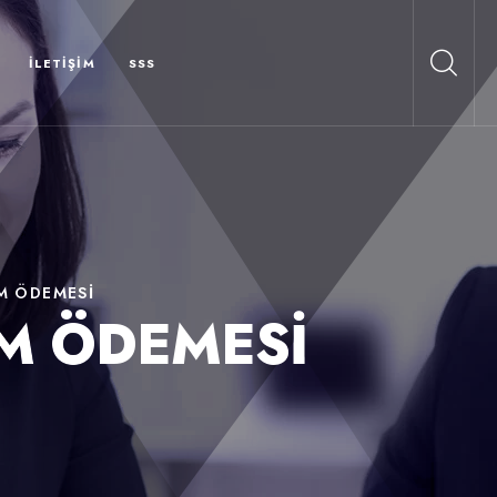
İLETIŞIM
SSS
M ÖDEMESI
M ÖDEMESI