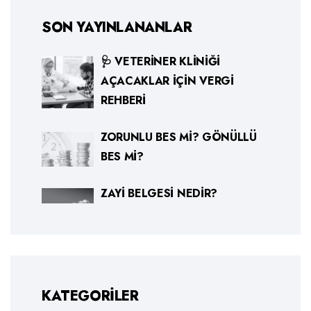
SON YAYINLANANLAR
🩺 VETERINER KLINIĞI
AÇACAKLAR İÇIN VERGI
REHBERI
ZORUNLU BES MI? GÖNÜLLÜ
BES MI?
ZAYI BELGESI NEDIR?
KATEGORILER