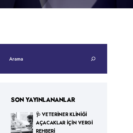
SON YAYINLANANLAR
🩺 VETERINER KLINIĞI
AÇACAKLAR İÇIN VERGI
REHBERI