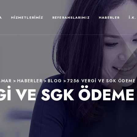
A
HIZMETLERIMIZ
REFERANSLARIMIZ
HABERLER
İ.K.
AMAR
>
HABERLER
>
BLOG
>
7256 VERGI VE SGK ÖDEME 
GI VE SGK ÖDEME 