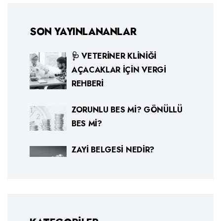
SON YAYINLANANLAR
🩺 VETERINER KLINIĞI
AÇACAKLAR İÇIN VERGI
REHBERI
ZORUNLU BES MI? GÖNÜLLÜ
BES MI?
ZAYI BELGESI NEDIR?